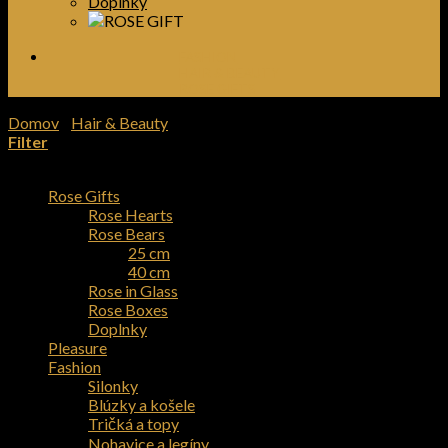
Doplnky
FASHION
HAIR & BEAUTY
ROSE GIFTS
Domov
/
Hair & Beauty
/
Kozmetika
Filter
Kategórie produktov
Rose Gifts
Rose Hearts
Rose Bears
25 cm
40 cm
Rose in Glass
Rose Boxes
Doplnky
Pleasure
Fashion
Silonky
Blúzky a košele
Tričká a topy
Nohavice a legíny