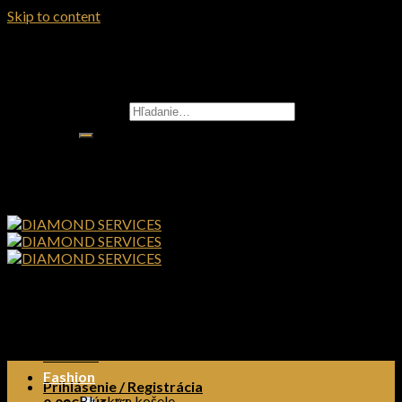
Skip to content
Hľadať:
Úvod
Obchod
Kontakt
Fashion
Prihlásenie / Registrácia
Blúzky a košele