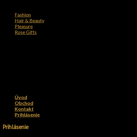
Kategórie produktov
Fashion
Hair & Beauty
Pleasure
Rose Gifts
Kontakt
M&Co s. r. o.
Zuzany Chalupovej 10/B
851 07 Bratislava
Copyright DIAMOND SERVICE 2026 © M&Co s. r. o.
Úvod
Obchod
Kontakt
Prihlásenie
Prihlásenie