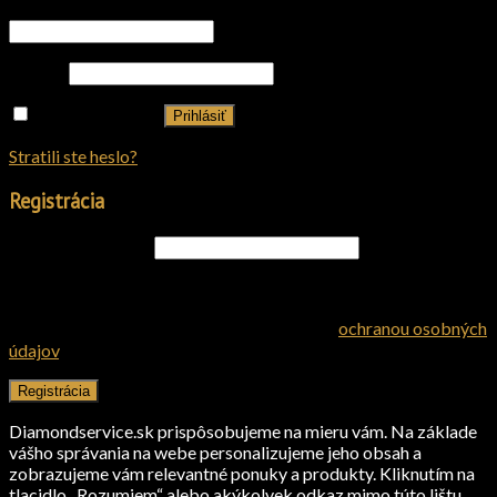
Používateľské meno alebo e-mailová adresa
*
Heslo
*
Zapamätať si ma
Prihlásiť
Stratili ste heslo?
Registrácia
E-mailová adresa
*
Heslo vám bude doručené na váš e-mail.
Stlačením „REGISTROVAŤ SA“ súhlasíte so
ochranou osobných
údajov
.
Registrácia
Diamondservice.sk prispôsobujeme na mieru vám. Na základe
vášho správania na webe personalizujeme jeho obsah a
zobrazujeme vám relevantné ponuky a produkty. Kliknutím na
tlacidlo „Rozumiem“ alebo akýkolvek odkaz mimo túto lištu