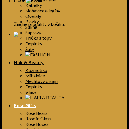
0,00
€
Kabelky
Nohavice a legíny
Košík
Overaly
Plavky
Žiadne produkty v košíku.
Sukne
Súpravy
Tričká a topy
Doplnky
Šaty
Hair & Beauty
Kozmetika
Mihálnice
Nechtový dizajn
Doplnky
Vlasy
Rose Gifts
Rose Bears
Rose in Glass
Rose Boxes