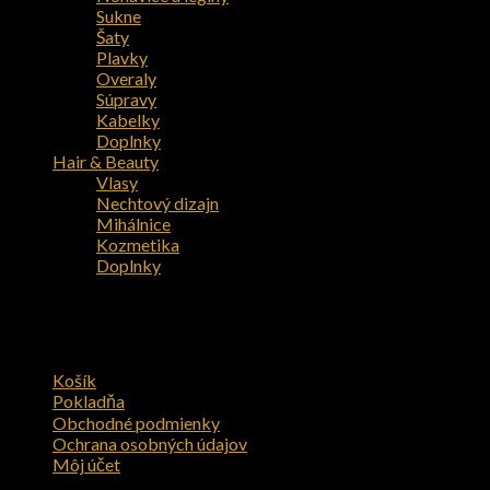
Sukne
Šaty
Plavky
Overaly
Súpravy
Kabelky
Doplnky
Hair & Beauty
Vlasy
Nechtový dizajn
Mihálnice
Kozmetika
Doplnky
Neboli nájdené žiadne produkty vyhovujúce vašemu výberu.
Zákaznícka sekcia
Košík
Pokladňa
Obchodné podmienky
Ochrana osobných údajov
Môj účet