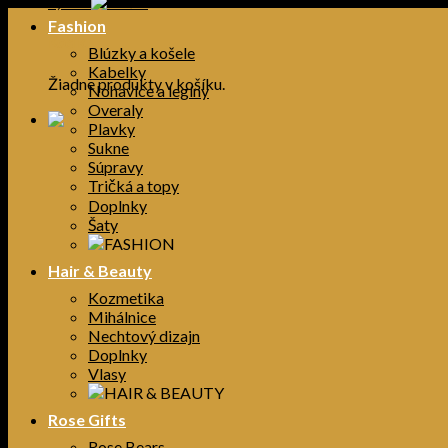
0,00
€
Fashion
Košík
Blúzky a košele
Kabelky
Žiadne produkty v košíku.
Nohavice a legíny
Overaly
Plavky
Sukne
Súpravy
Tričká a topy
Doplnky
Šaty
Hair & Beauty
Kozmetika
Mihálnice
Nechtový dizajn
Doplnky
Vlasy
Rose Gifts
Rose Bears