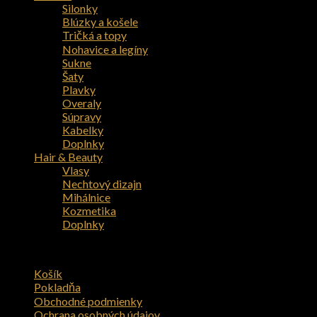
Silonky
Blúzky a košele
Tričká a topy
Nohavice a legíny
Sukne
Šaty
Plavky
Overaly
Súpravy
Kabelky
Doplnky
Hair & Beauty
Vlasy
Nechtový dizajn
Mihálnice
Kozmetika
Doplnky
Zákaznícka sekcia
Košík
Pokladňa
Obchodné podmienky
Ochrana osobných údajov