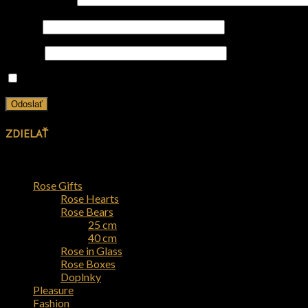
Vaša recenzia
*
Meno
*
E-mail
*
Uložiť moje meno, e-mail a webovú stránku v tomto prehliad
ZDIELAŤ
Kategórie produktov
Rose Gifts
Rose Hearts
Rose Bears
25 cm
40 cm
Rose in Glass
Rose Boxes
Doplnky
Pleasure
Fashion