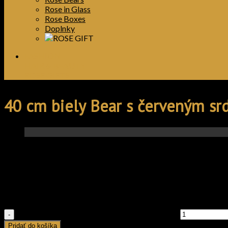
Rose in Glass
Rose Boxes
Doplnky
FASHION
HAIR & BEAUTY
ROSE GIFTS
40 cm biely Bear s červeným s
45,00
€
40 cm biely Bear s červeným srdcom
45,00
€
množstvo 40 cm biely Bear s červeným srdcom
Pridať do košíka