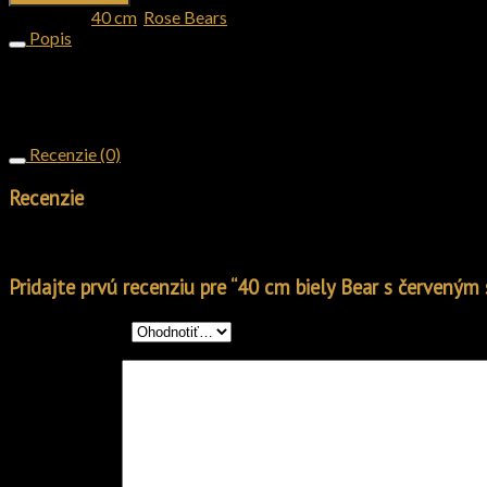
Kategórie:
40 cm
,
Rose Bears
Popis
Krásni ručne vyrábaní mackovia z ruží spolu s darčekovým boxom 
Je možné vyrobiť macka v akejkoľvek farebnej kombinácii, viac i
Recenzie (0)
Recenzie
Nikto zatiaľ nepridal hodnotenie.
Pridajte prvú recenziu pre “40 cm biely Bear s červeným
Vaše hodnotenie