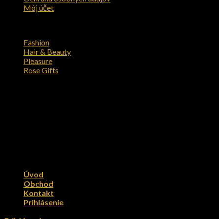
Môj účet
Kategórie produktov
Fashion
Hair & Beauty
Pleasure
Rose Gifts
Kontakt
Copyright DIAMOND SERVICE 2026 © M&Co s. r. o.
Úvod
Obchod
Kontakt
Prihlásenie