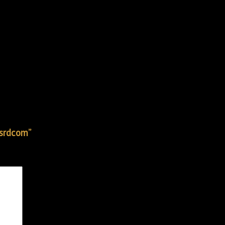
sú trvácni a vhodní na každú príležitosť.
nfo v správe
 srdcom”